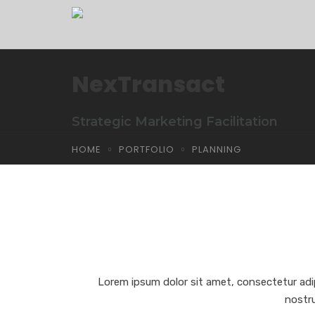
NexTransact
Strategic Marketing Facilitation
HOME
PORTFOLIO
PLANNING
Lorem ipsum dolor sit amet, consectetur adip
nostru