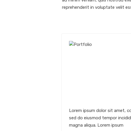
ad minim veniam, quis nostrud exer
reprehenderit in voluptate velit ess
Lorem ipsum dolor sit amet, co
sed do eiusmod tempor incididu
magna aliqua. Lorem ipsum