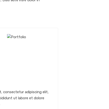
Duis aute irure dolor in
, consectetur adipiscing elit,
didunt ut labore et dolore
m